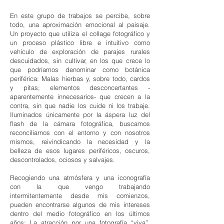
En este grupo de trabajos se percibe, sobre
todo, una aproximación emocional al paisaje.
Un proyecto que utiliza el collage fotográfico y
un proceso plástico libre e intuitivo como
vehículo de exploración de parajes rurales
descuidados, sin cultivar, en los que crece lo
que podríamos denominar como botánica
periférica: Malas hierbas y, sobre todo, cardos
y pitas; elementos desconcertantes -
aparentemente innecesarios- que crecen a la
contra, sin que nadie los cuide ni los trabaje.
Iluminados únicamente por la áspera luz del
flash de la cámara fotográfica, buscamos
reconciliarnos con el entorno y con nosotros
mismos, reivindicando la necesidad y la
belleza de esos lugares periféricos, oscuros,
descontrolados, ociosos y salvajes.
Recogiendo una atmósfera y una iconografía
con la que vengo trabajando
intermitentemente desde mis comienzos,
pueden encontrarse algunos de mis intereses
dentro del medio fotográfico en los últimos
años: La atracción por una fotografía “viva”,