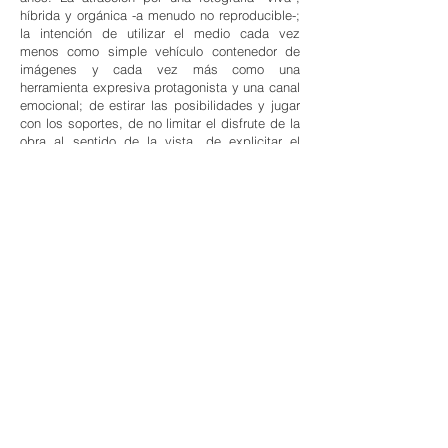
híbrida y orgánica -a menudo no reproducible-;
la intención de utilizar el medio cada vez
menos como simple vehículo contenedor de
imágenes y cada vez más como una
herramienta expresiva protagonista y una canal
emocional; de estirar las posibilidades y jugar
con los soportes, de no limitar el disfrute de la
obra al sentido de la vista, de explicitar el
proceso, de transgredir la manera habitual de
trabajar con la fotografía -dejado llevar por un
espíritu intuitivo y amateur- convirtiendo en
virtud la fragilidad del medio…
TEXTOS RELACIONADOS:
- DE LA TORRE AMERIGHI, Iván. "Tornero:
catálogo de excusas para la introspección (a
través del tiempo y el paisaje)". Texto dentro
del catálogo de la exposición "Sin atajos".
Universidad de Jaén. Sep. 2019
- RODRÍGUEZ-MATEO, Juan Ramón
. "Entre
Baeza y Jimena -una conversación (en Land