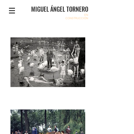
MIGUEL ÁNGEL TORNERO
EN
CONSTRUCCIÓN